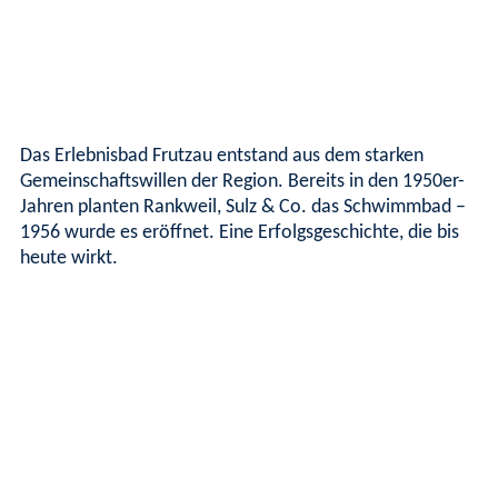
Das Erlebnisbad Frutzau entstand aus dem starken
Gemeinschaftswillen der Region. Bereits in den 1950er-
Jahren planten Rankweil, Sulz & Co. das Schwimmbad –
1956 wurde es eröffnet. Eine Erfolgsgeschichte, die bis
heute wirkt.
NAVIGATION
RECHTLICHES
FOLGE
Das Erlebnisbad Frutzau in
Badeverordnung
Home
UNS
Sulz ist das
Impressum