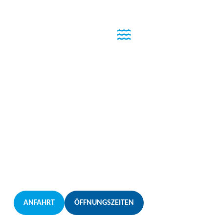
Willkommen im
Erlebnisbad
Frutzau
Das familienfreundliche Schwimmbad in Sulz bietet
Spaß und Erholung für Groß und Klein – mit drei
Becken, einer langen Wasserrutsche, vielfältigen
Freizeitaktivitäten und schattigen Liegeplätzen.
ANFAHRT
ÖFFNUNGSZEITEN